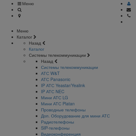
Меню
Меню
Каталог
Назад
Каталог
Системы телекоммуникации
Назад
Системы телекоммуникации
АТС W&T
АТС Panasonic
IP АТС Yeastar/Yealink
IP АТС NEC
Мини АТС LG
Мини АТС Platan
Проводные телефоны
Доп. Оборудование для мини АТС
Радиотелефоны
SIP-телефоны
Видеоконференция