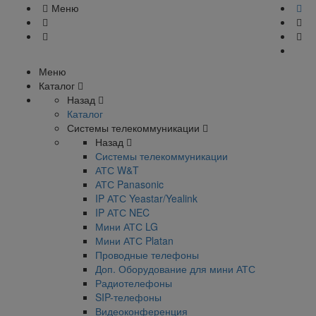
Меню
Меню
Каталог
Назад
Каталог
Системы телекоммуникации
Назад
Системы телекоммуникации
АТС W&T
АТС Panasonic
IP АТС Yeastar/Yealink
IP АТС NEC
Мини АТС LG
Мини АТС Platan
Проводные телефоны
Доп. Оборудование для мини АТС
Радиотелефоны
SIP-телефоны
Видеоконференция