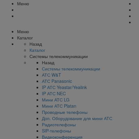
Меню
Меню
Каталог
Назад
Каталог
Системы телекоммуникации
Назад
Системы телекоммуникации
АТС W&T
АТС Panasonic
IP АТС Yeastar/Yealink
IP АТС NEC
Мини АТС LG
Мини АТС Platan
Проводные телефоны
Доп. Оборудование для мини АТС
Радиотелефоны
SIP-телефоны
Видеоконференция