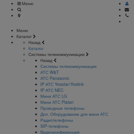
Меню
Меню
Каталог
Назад
Каталог
Системы телекоммуникации
Назад
Системы телекоммуникации
АТС W&T
АТС Panasonic
IP АТС Yeastar/Yealink
IP АТС NEC
Мини АТС LG
Мини АТС Platan
Проводные телефоны
Доп. Оборудование для мини АТС
Радиотелефоны
SIP-телефоны
Видеоконференция