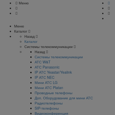
Меню
Меню
Каталог
Назад
Каталог
Системы телекоммуникации
Назад
Системы телекоммуникации
АТС W&T
АТС Panasonic
IP АТС Yeastar/Yealink
IP АТС NEC
Мини АТС LG
Мини АТС Platan
Проводные телефоны
Доп. Оборудование для мини АТС
Радиотелефоны
SIP-телефоны
Видеоконференция