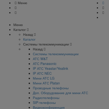
Меню
Меню
Каталог
Назад
Каталог
Системы телекоммуникации
Назад
Системы телекоммуникации
АТС W&T
АТС Panasonic
IP АТС Yeastar/Yealink
IP АТС NEC
Мини АТС LG
Мини АТС Platan
Проводные телефоны
Доп. Оборудование для мини АТС
Радиотелефоны
SIP-телефоны
Видеоконференция