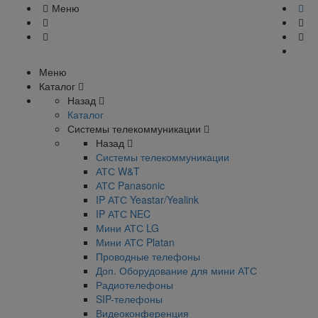
Меню
Меню
Каталог
Назад
Каталог
Системы телекоммуникации
Назад
Системы телекоммуникации
АТС W&T
АТС Panasonic
IP АТС Yeastar/Yealink
IP АТС NEC
Мини АТС LG
Мини АТС Platan
Проводные телефоны
Доп. Оборудование для мини АТС
Радиотелефоны
SIP-телефоны
Видеоконференция