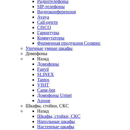
Радиотелефоны
SIP-телефоны
Видеоконференция
Avaya
Call-центр
CISCO
Гарнитуры
Коммутаторы
Фирменная продукция Солярис
Уличные умные шкафы
Домофоны
Назад
Домофоны
Fanvil
SLINEX
Tantos
VISIT
Came-bpt
Домофоны Urmet
Архив
Шкафы, стойки, СКС
Назад
Шкафы, стойки, СКС
Напольные шкафы
Настенные шкафы