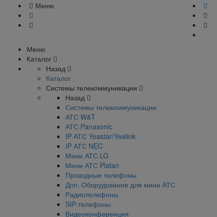
Меню
Меню
Каталог
Назад
Каталог
Системы телекоммуникации
Назад
Системы телекоммуникации
АТС W&T
АТС Panasonic
IP АТС Yeastar/Yealink
IP АТС NEC
Мини АТС LG
Мини АТС Platan
Проводные телефоны
Доп. Оборудование для мини АТС
Радиотелефоны
SIP-телефоны
Видеоконференция