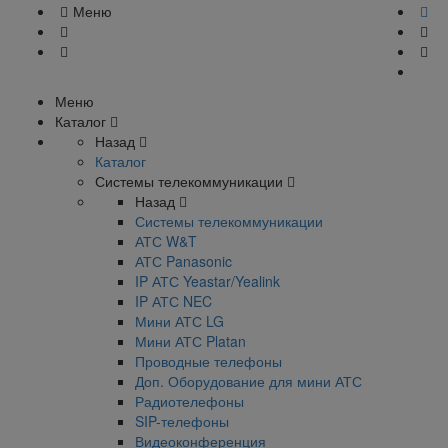
Меню
Меню
Каталог
Назад
Каталог
Системы телекоммуникации
Назад
Системы телекоммуникации
АТС W&T
АТС Panasonic
IP АТС Yeastar/Yealink
IP АТС NEC
Мини АТС LG
Мини АТС Platan
Проводные телефоны
Доп. Оборудование для мини АТС
Радиотелефоны
SIP-телефоны
Видеоконференция