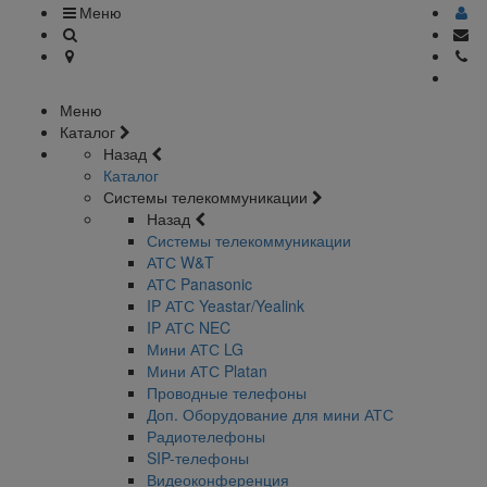
Меню
Меню
Каталог
Назад
Каталог
Системы телекоммуникации
Назад
Системы телекоммуникации
АТС W&T
АТС Panasonic
IP АТС Yeastar/Yealink
IP АТС NEC
Мини АТС LG
Мини АТС Platan
Проводные телефоны
Доп. Оборудование для мини АТС
Радиотелефоны
SIP-телефоны
Видеоконференция