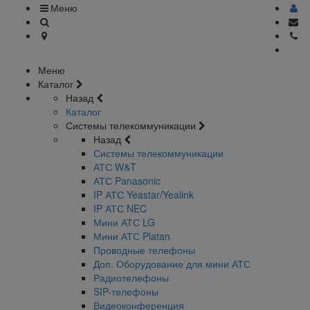
Меню
Меню
Каталог
Назад
Каталог
Системы телекоммуникации
Назад
Системы телекоммуникации
АТС W&T
АТС Panasonic
IP АТС Yeastar/Yealink
IP АТС NEC
Мини АТС LG
Мини АТС Platan
Проводные телефоны
Доп. Оборудование для мини АТС
Радиотелефоны
SIP-телефоны
Видеоконференция