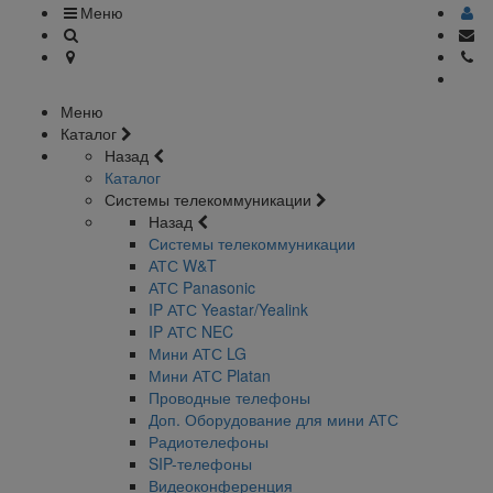
Меню
Меню
Каталог
Назад
Каталог
Системы телекоммуникации
Назад
Системы телекоммуникации
АТС W&T
АТС Panasonic
IP АТС Yeastar/Yealink
IP АТС NEC
Мини АТС LG
Мини АТС Platan
Проводные телефоны
Доп. Оборудование для мини АТС
Радиотелефоны
SIP-телефоны
Видеоконференция