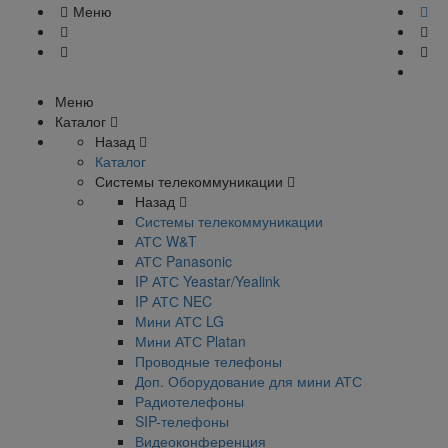
Меню
Меню
Каталог
Назад
Каталог
Системы телекоммуникации
Назад
Системы телекоммуникации
АТС W&T
АТС Panasonic
IP АТС Yeastar/Yealink
IP АТС NEC
Мини АТС LG
Мини АТС Platan
Проводные телефоны
Доп. Оборудование для мини АТС
Радиотелефоны
SIP-телефоны
Видеоконференция