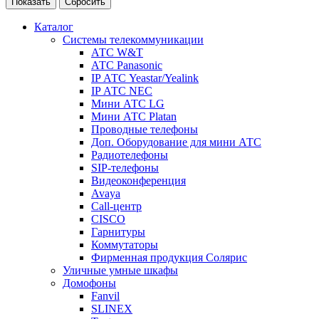
Каталог
Системы телекоммуникации
АТС W&T
АТС Panasonic
IP АТС Yeastar/Yealink
IP АТС NEC
Мини АТС LG
Мини АТС Platan
Проводные телефоны
Доп. Оборудование для мини АТС
Радиотелефоны
SIP-телефоны
Видеоконференция
Avaya
Call-центр
CISCO
Гарнитуры
Коммутаторы
Фирменная продукция Солярис
Уличные умные шкафы
Домофоны
Fanvil
SLINEX