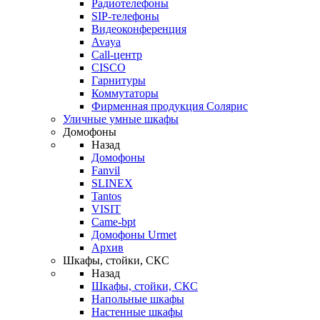
Радиотелефоны
SIP-телефоны
Видеоконференция
Avaya
Call-центр
CISCO
Гарнитуры
Коммутаторы
Фирменная продукция Солярис
Уличные умные шкафы
Домофоны
Назад
Домофоны
Fanvil
SLINEX
Tantos
VISIT
Came-bpt
Домофоны Urmet
Архив
Шкафы, стойки, СКС
Назад
Шкафы, стойки, СКС
Напольные шкафы
Настенные шкафы