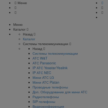
Меню
Меню
Каталог
Назад
Каталог
Системы телекоммуникации
Назад
Системы телекоммуникации
АТС W&T
АТС Panasonic
IP АТС Yeastar/Yealink
IP АТС NEC
Мини АТС LG
Мини АТС Platan
Проводные телефоны
Доп. Оборудование для мини АТС
Радиотелефоны
SIP-телефоны
Видеоконференция