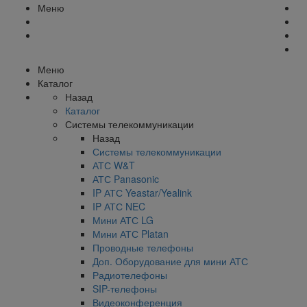
Меню
Меню
Каталог
Назад
Каталог
Системы телекоммуникации
Назад
Системы телекоммуникации
АТС W&T
АТС Panasonic
IP АТС Yeastar/Yealink
IP АТС NEC
Мини АТС LG
Мини АТС Platan
Проводные телефоны
Доп. Оборудование для мини АТС
Радиотелефоны
SIP-телефоны
Видеоконференция