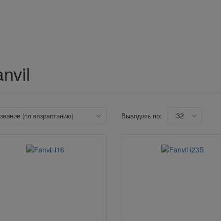
nvil
32
азвание (по возрастанию)
Выводить по: