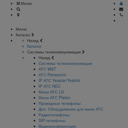
Меню
Меню
Каталог
Назад
Каталог
Системы телекоммуникации
Назад
Системы телекоммуникации
АТС W&T
АТС Panasonic
IP АТС Yeastar/Yealink
IP АТС NEC
Мини АТС LG
Мини АТС Platan
Проводные телефоны
Доп. Оборудование для мини АТС
Радиотелефоны
SIP-телефоны
Видеоконференция