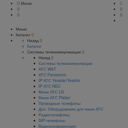
Меню
Меню
Каталог
Назад
Каталог
Системы телекоммуникации
Назад
Системы телекоммуникации
АТС W&T
АТС Panasonic
IP АТС Yeastar/Yealink
IP АТС NEC
Мини АТС LG
Мини АТС Platan
Проводные телефоны
Доп. Оборудование для мини АТС
Радиотелефоны
SIP-телефоны
Видеоконференция