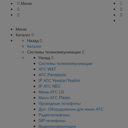
Меню
Меню
Каталог
Назад
Каталог
Системы телекоммуникации
Назад
Системы телекоммуникации
АТС W&T
АТС Panasonic
IP АТС Yeastar/Yealink
IP АТС NEC
Мини АТС LG
Мини АТС Platan
Проводные телефоны
Доп. Оборудование для мини АТС
Радиотелефоны
SIP-телефоны
Видеоконференция