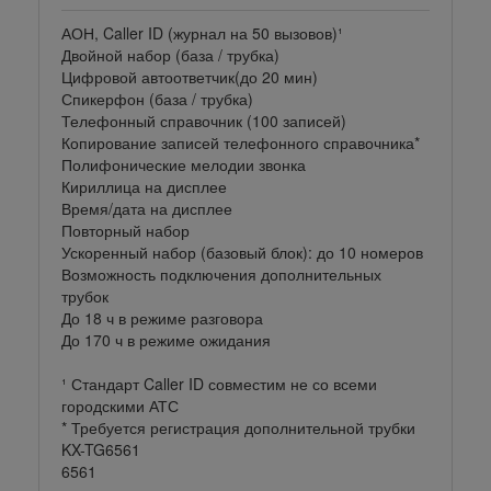
АОН, Caller ID (журнал на 50 вызовов)¹
Двойной набор (база / трубка)
Цифровой автоответчик(до 20 мин)
Спикерфон (база / трубка)
Телефонный справочник (100 записей)
Копирование записей телефонного справочника*
Полифонические мелодии звонка
Кириллица на дисплее
Время/дата на дисплее
Повторный набор
Ускоренный набор (базовый блок): до 10 номеров
Возможность подключения дополнительных
трубок
До 18 ч в режиме разговора
До 170 ч в режиме ожидания
¹ Стандарт Caller ID совместим не со всеми
городскими АТС
* Требуется регистрация дополнительной трубки
KX-TG6561
6561