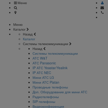
Меню
Меню
Каталог
Назад
Каталог
Системы телекоммуникации
Назад
Системы телекоммуникации
АТС W&T
АТС Panasonic
IP АТС Yeastar/Yealink
IP АТС NEC
Мини АТС LG
Мини АТС Platan
Проводные телефоны
Доп. Оборудование для мини АТС
Радиотелефоны
SIP-телефоны
Видеоконференция