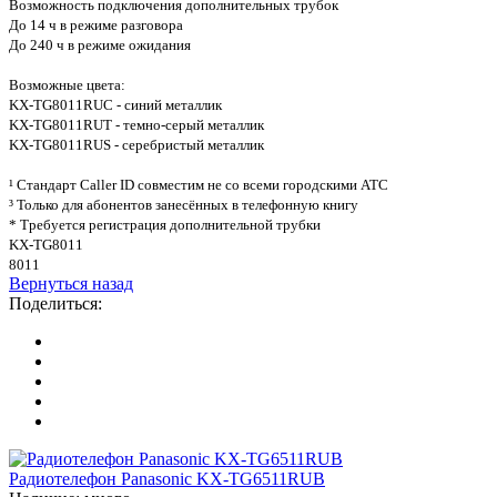
Возможность подключения дополнительных трубок
До 14 ч в режиме разговора
До 240 ч в режиме ожидания
Возможные цвета:
KX-TG8011RUC - синий металлик
KX-TG8011RUT - темно-серый металлик
KX-TG8011RUS - серебристый металлик
¹ Стандарт Caller ID совместим не со всеми городскими АТС
³ Только для абонентов занесённых в телефонную книгу
* Требуется регистрация дополнительной трубки
KX-TG8011
8011
Вернуться назад
Поделиться:
Радиотелефон Panasonic KX-TG6511RUB