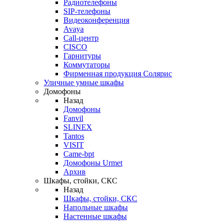
Радиотелефоны
SIP-телефоны
Видеоконференция
Avaya
Call-центр
CISCO
Гарнитуры
Коммутаторы
Фирменная продукция Солярис
Уличные умные шкафы
Домофоны
Назад
Домофоны
Fanvil
SLINEX
Tantos
VISIT
Came-bpt
Домофоны Urmet
Архив
Шкафы, стойки, СКС
Назад
Шкафы, стойки, СКС
Напольные шкафы
Настенные шкафы