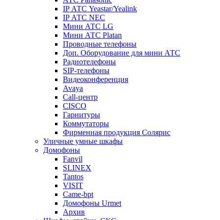
IP АТС Yeastar/Yealink
IP АТС NEC
Мини АТС LG
Мини АТС Platan
Проводные телефоны
Доп. Оборудование для мини АТС
Радиотелефоны
SIP-телефоны
Видеоконференция
Avaya
Call-центр
CISCO
Гарнитуры
Коммутаторы
Фирменная продукция Солярис
Уличные умные шкафы
Домофоны
Fanvil
SLINEX
Tantos
VISIT
Came-bpt
Домофоны Urmet
Архив