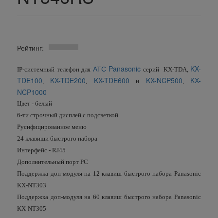
Рейтинг:
АТС Panasonic
KX-
IP-системный телефон для
серий KX-TDA,
TDE100
KX-TDE200
KX-TDE600
KX-NCP500
KX-
,
,
и
,
NCP1000
Цвет - белый
6-ти строчный дисплей с подсветкой
Русифицированное меню
24 клавиши быстрого набора
Интерфейс - RJ45
Дополнительный порт PC
Поддержка доп-модуля на 12 клавиш быстрого набора Panasonic
KX-NT303
Поддержка доп-модуля на 60 клавиш быстрого набора Panasonic
KX-NT305