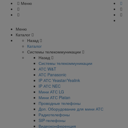
Меню
Меню
Каталог
Назад
Каталог
Системы телекоммуникации
Назад
Системы телекоммуникации
АТС W&T
АТС Panasonic
IP АТС Yeastar/Yealink
IP АТС NEC
Мини АТС LG
Мини АТС Platan
Проводные телефоны
Доп. Оборудование для мини АТС
Радиотелефоны
SIP-телефоны
Видеоконференция