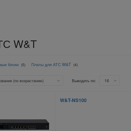
ТС W&T
вые блоки
Платы для АТС W&T
(5)
(4)
16
азвание (по возрастанию)
Выводить по:
W&T-NS100