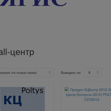
all-центр
8
азвание (по возрастанию)
Выводить по: