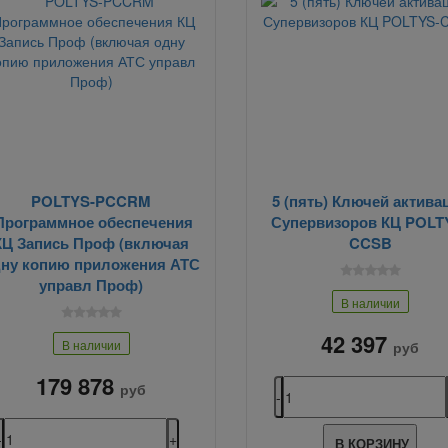
POLTYS-PCCRM
5 (пять) Ключей актива
Программное обеспечения
Супервизоров КЦ POLT
КЦ Запись Проф (включая
CCSB
ну копию приложения АТС
управл Проф)
В наличии
42 397
В наличии
руб
179 878
руб
В КОРЗИНУ