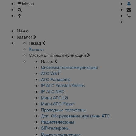
Меню
Меню
Каталог
Назад
Каталог
Системы телекоммуникации
Назад
Системы телекоммуникации
АТС W&T
АТС Panasonic
IP АТС Yeastar/Yealink
IP АТС NEC
Мини АТС LG
Мини АТС Platan
Проводные телефоны
Доп. Оборудование для мини АТС
Радиотелефоны
SIP-телефоны
Видеоконференция