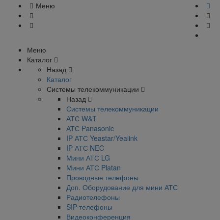
Меню
Меню
Каталог
Назад
Каталог
Системы телекоммуникации
Назад
Системы телекоммуникации
АТС W&T
АТС Panasonic
IP АТС Yeastar/Yealink
IP АТС NEC
Мини АТС LG
Мини АТС Platan
Проводные телефоны
Доп. Оборудование для мини АТС
Радиотелефоны
SIP-телефоны
Видеоконференция