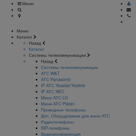
Меню
Меню
Каталог
Назад
Каталог
Системы телекоммуникации
Назад
Системы телекоммуникации
АТС W&T
АТС Panasonic
IP АТС Yeastar/Yealink
IP АТС NEC
Мини АТС LG
Мини АТС Platan
Проводные телефоны
Доп. Оборудование для мини АТС
Радиотелефоны
SIP-телефоны
Видеоконференция