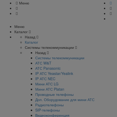
Меню
Меню
Каталог
Назад
Каталог
Системы телекоммуникации
Назад
Системы телекоммуникации
АТС W&T
АТС Panasonic
IP АТС Yeastar/Yealink
IP АТС NEC
Мини АТС LG
Мини АТС Platan
Проводные телефоны
Доп. Оборудование для мини АТС
Радиотелефоны
SIP-телефоны
Видеоконференция