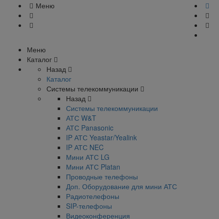
Меню
Меню
Каталог
Назад
Каталог
Системы телекоммуникации
Назад
Системы телекоммуникации
АТС W&T
АТС Panasonic
IP АТС Yeastar/Yealink
IP АТС NEC
Мини АТС LG
Мини АТС Platan
Проводные телефоны
Доп. Оборудование для мини АТС
Радиотелефоны
SIP-телефоны
Видеоконференция