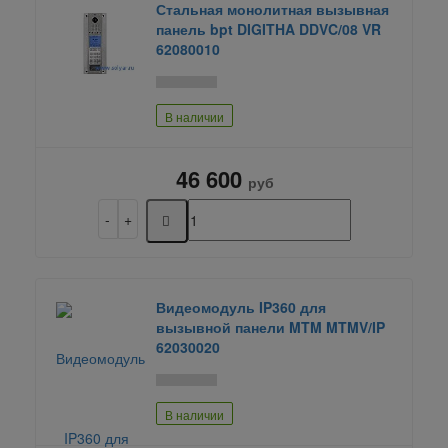
Стальная монолитная вызывная
панель bpt DIGITHA DDVC/08 VR
62080010
В наличии
46 600
руб
Видеомодуль IP360 для
вызывной панели MTM MTMV/IP
62030020
В наличии