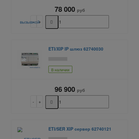
78 000
руб
ETI/XIP IP шлюз 62740030
В наличии
96 900
руб
ETI/SER XIP сервер 62740121