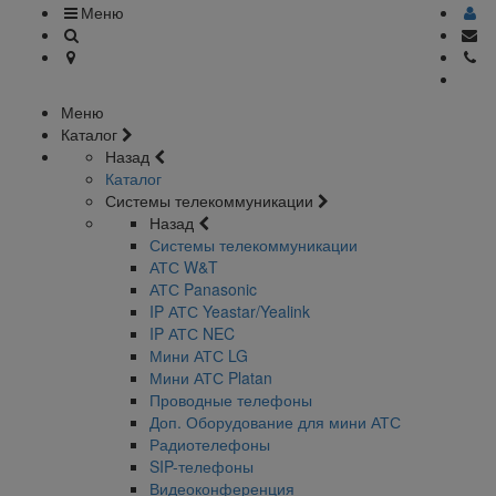
Меню
Меню
Каталог
Назад
Каталог
Системы телекоммуникации
Назад
Системы телекоммуникации
АТС W&T
АТС Panasonic
IP АТС Yeastar/Yealink
IP АТС NEC
Мини АТС LG
Мини АТС Platan
Проводные телефоны
Доп. Оборудование для мини АТС
Радиотелефоны
SIP-телефоны
Видеоконференция