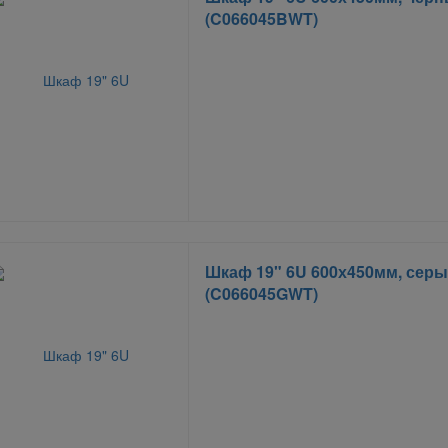
(C066045BWT)
Шкаф 19" 6U 600х450мм, сер
(C066045GWT)