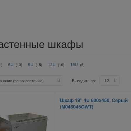
астенные шкафы
6U
9U
12U
15U
1)
(13)
(15)
(10)
(6)
12
азвание (по возрастанию)
Выводить по:
Шкаф 19" 4U 600х450, Серый
(M046045GWT)