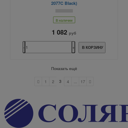
2077C Black)
В наличии
1 082
руб
В КОРЗИНУ
Показать ещё
3
1
2
4
...
17