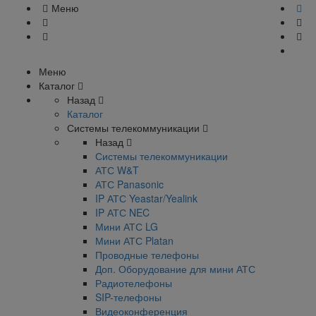
Меню
Меню
Каталог
Назад
Каталог
Системы телекоммуникации
Назад
Системы телекоммуникации
АТС W&T
АТС Panasonic
IP АТС Yeastar/Yealink
IP АТС NEC
Мини АТС LG
Мини АТС Platan
Проводные телефоны
Доп. Оборудование для мини АТС
Радиотелефоны
SIP-телефоны
Видеоконференция