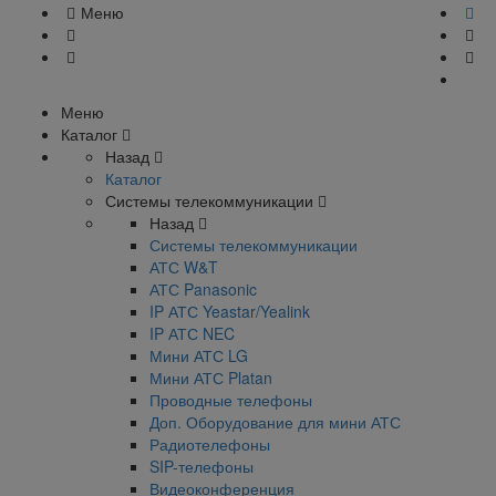
Меню
Меню
Каталог
Назад
Каталог
Системы телекоммуникации
Назад
Системы телекоммуникации
АТС W&T
АТС Panasonic
IP АТС Yeastar/Yealink
IP АТС NEC
Мини АТС LG
Мини АТС Platan
Проводные телефоны
Доп. Оборудование для мини АТС
Радиотелефоны
SIP-телефоны
Видеоконференция