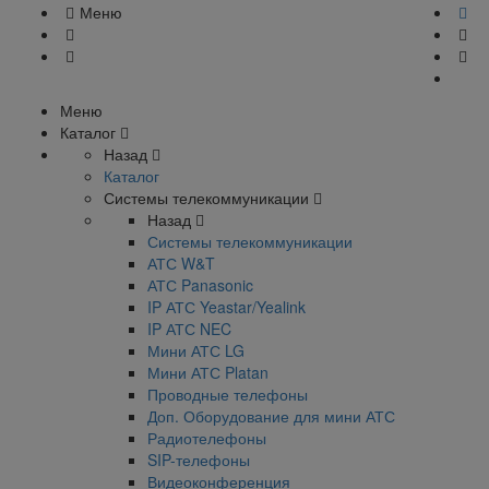
Меню
Меню
Каталог
Назад
Каталог
Системы телекоммуникации
Назад
Системы телекоммуникации
АТС W&T
АТС Panasonic
IP АТС Yeastar/Yealink
IP АТС NEC
Мини АТС LG
Мини АТС Platan
Проводные телефоны
Доп. Оборудование для мини АТС
Радиотелефоны
SIP-телефоны
Видеоконференция