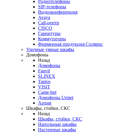
Радиотелефоны
SIP-телефоны
Видеоконференция
Avaya
Call-центр
CISCO
Гарнитуры
Коммутаторы
Фирменная продукция Солярис
Уличные умные шкафы
Домофоны
Назад
Домофоны
Fanvil
SLINEX
Tantos
VISIT
Came-bpt
Домофоны Urmet
Архив
Шкафы, стойки, СКС
Назад
Шкафы, стойки, СКС
Напольные шкафы
Настенные шкафы