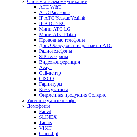
Системы телекоммуникации
АТС W&T
АТС Panasonic
IP АТС Yeastar/Yealink
IP АТС NEC
Мини АТС LG
Мини АТС Platan
Проводные телефоны
Доп. Оборудование для мини АТС
Радиотелефоны
SIP-телефоны
Видеоконференция
Avaya
Call-центр
CISCO
Гарнитуры
Коммутаторы
Фирменная продукция Солярис
Уличные умные шкафы
Домофоны
Fanvil
SLINEX
Tantos
VISIT
Came-bpt