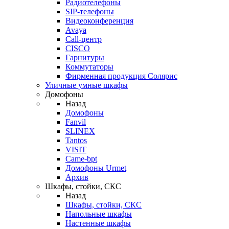
Радиотелефоны
SIP-телефоны
Видеоконференция
Avaya
Call-центр
CISCO
Гарнитуры
Коммутаторы
Фирменная продукция Солярис
Уличные умные шкафы
Домофоны
Назад
Домофоны
Fanvil
SLINEX
Tantos
VISIT
Came-bpt
Домофоны Urmet
Архив
Шкафы, стойки, СКС
Назад
Шкафы, стойки, СКС
Напольные шкафы
Настенные шкафы