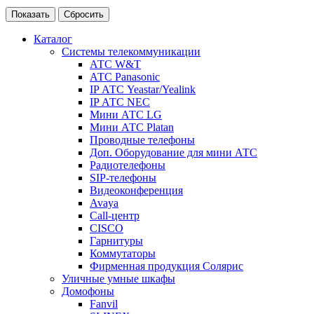
Каталог
Системы телекоммуникации
АТС W&T
АТС Panasonic
IP АТС Yeastar/Yealink
IP АТС NEC
Мини АТС LG
Мини АТС Platan
Проводные телефоны
Доп. Оборудование для мини АТС
Радиотелефоны
SIP-телефоны
Видеоконференция
Avaya
Call-центр
CISCO
Гарнитуры
Коммутаторы
Фирменная продукция Солярис
Уличные умные шкафы
Домофоны
Fanvil