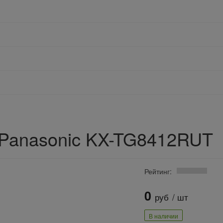
Panasonic KX-TG8412RUT
Рейтинг:
0
руб
/ шт
В наличии