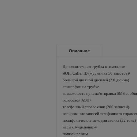
Описание
Дополнительная трубка в комплекте
АОН, Caller ID (журнал на 50 вызовов)¹
большой цветной дисплей (2.0 дюйма)
спикерфон на трубке
возможность приема/отправки SMS сообщ
голосовой АОН ¹
телефонный справочник (200 записей)
копирование записей телефонного справо
полифонические мелодии звонка (32 тона)
часы с будильником
ночной режим