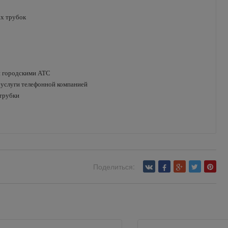
ых трубок
ми городскими АТС
я услуги телефонной компанией
 трубки
Поделиться: