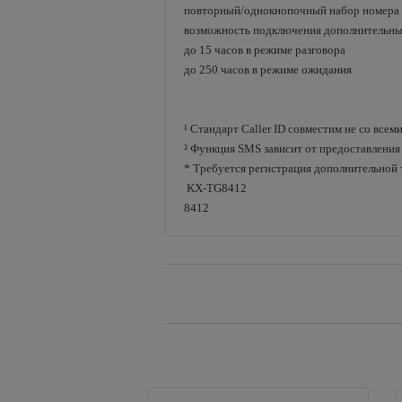
повторный/однокнопочный набор номера
возможность подключения дополнительн
до 15 часов в режиме разговора
до 250 часов в режиме ожидания
¹ Стандарт Caller ID совместим не со все
² Функция SMS зависит от предоставлени
* Требуется регистрация дополнительной
KX-TG8412
8412
Вернуться назад