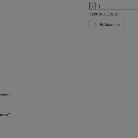
Купить в 1 клик
Избранное
ений ²
чника*