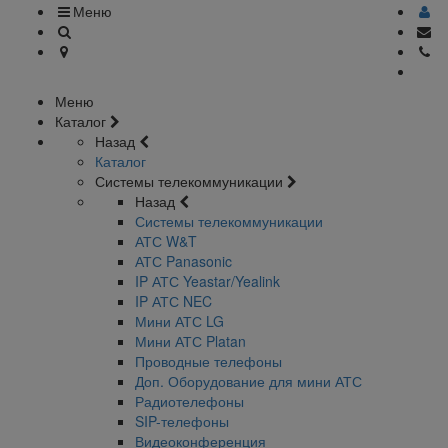
Меню
Меню
Каталог
Назад
Каталог
Системы телекоммуникации
Назад
Системы телекоммуникации
АТС W&T
АТС Panasonic
IP АТС Yeastar/Yealink
IP АТС NEC
Мини АТС LG
Мини АТС Platan
Проводные телефоны
Доп. Оборудование для мини АТС
Радиотелефоны
SIP-телефоны
Видеоконференция