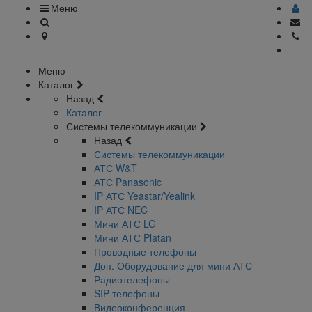
Меню
Меню
Каталог
Назад
Каталог
Системы телекоммуникации
Назад
Системы телекоммуникации
АТС W&T
АТС Panasonic
IP АТС Yeastar/Yealink
IP АТС NEC
Мини АТС LG
Мини АТС Platan
Проводные телефоны
Доп. Оборудование для мини АТС
Радиотелефоны
SIP-телефоны
Видеоконференция