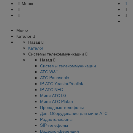
Меню
Меню
Каталог
Назад
Каталог
Системы телекоммуникации
Назад
Системы телекоммуникации
АТС W&T
АТС Panasonic
IP АТС Yeastar/Yealink
IP АТС NEC
Мини АТС LG
Мини АТС Platan
Проводные телефоны
Доп. Оборудование для мини АТС
Радиотелефоны
SIP-телефоны
Видеоконференция