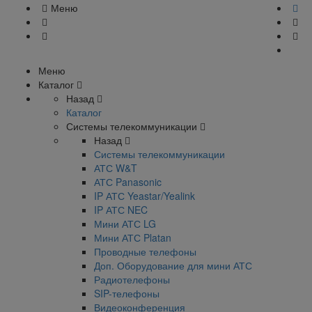
Меню
Меню
Каталог
Назад
Каталог
Системы телекоммуникации
Назад
Системы телекоммуникации
АТС W&T
АТС Panasonic
IP АТС Yeastar/Yealink
IP АТС NEC
Мини АТС LG
Мини АТС Platan
Проводные телефоны
Доп. Оборудование для мини АТС
Радиотелефоны
SIP-телефоны
Видеоконференция