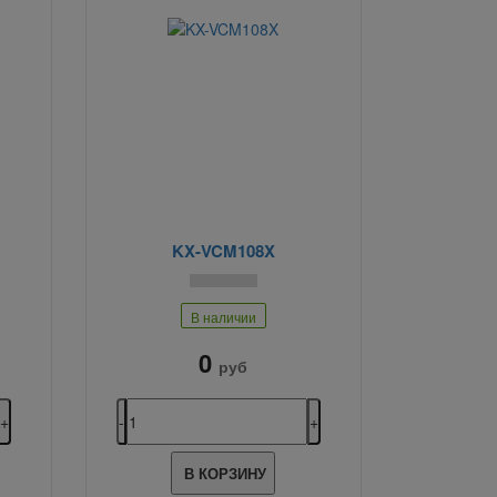
KX-VCM108X
В наличии
0
руб
В КОРЗИНУ