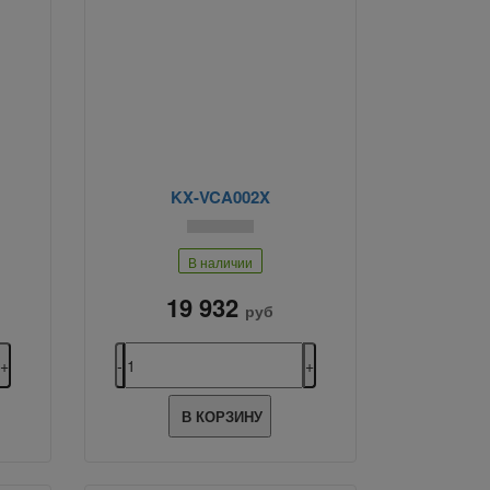
KX-VCA002X
В наличии
19 932
руб
В КОРЗИНУ