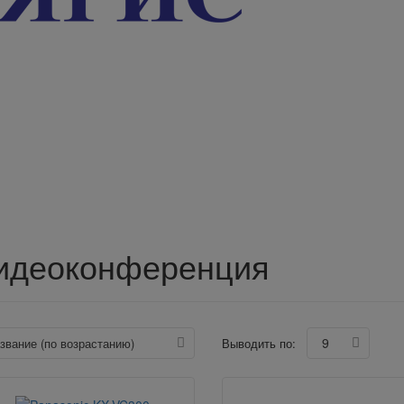
идеоконференция
9
азвание (по возрастанию)
Выводить по: