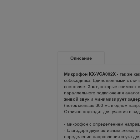
Описание
Микрофон KX-VCA002X
- так же к
собеседника. Единственными отлич
составляет
2 шт
, которые снимают с
параллельного подключения аналог
живой звук
и
минимизирует заде
(поток меньше 300 мс в одном напр
Отлично подходит для участия в в
- микрофон с определением напра
- благодаря двум активным элемент
определение направления звука дл