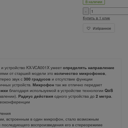
В наличии
Купить в 1 клик
Избранное
ак и устройство KX-VCA001X умеет
определять направление
иями от старшей модели это
количество микрофонов
,
терео звук с
300 градусов
и отсутствие функции
ичных устройств.
Микрофон
так же отлично передает
ржки
благодаря используемой в устройстве технологии
QoS
авлении).
Радиус действия
одного устройства до
2 метра
.
идеоконференции
вления
ам, встроенным в один микрофон, стало возможным
я последующего воспроизведения его в стереорежиме