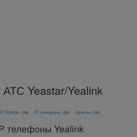
P АТС Yeastar/Yealink
ТС Yeastar
IP-телефоны
Шлюзы
(19)
(24)
(16)
P телефоны Yealink