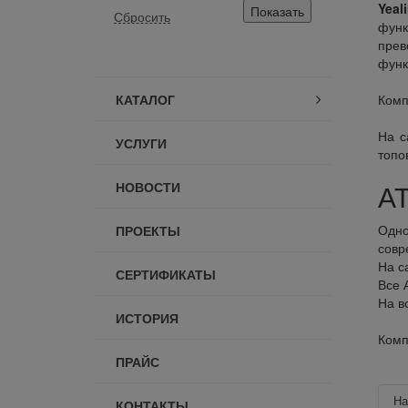
Yeal
функ
прев
функ
КАТАЛОГ
Комп
На с
УСЛУГИ
топо
АТ
НОВОСТИ
Одно
ПРОЕКТЫ
совр
На с
СЕРТИФИКАТЫ
Все 
На в
ИСТОРИЯ
Комп
ПРАЙС
Н
КОНТАКТЫ