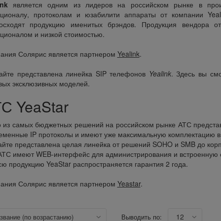
ink
является одним из лидеров на российском рынке в прои
ционалу, протоколам и юзабилити аппараты от компании Yea
осходят продукцию именитых брэндов. Продукция вендора от
ционалом и низкой стоимостью.
ания Солярис является партнером
Yealink
.
айте представлена линейка SIP телефонов
Yealink
. Здесь вы см
вых эксклюзивных моделей.
С YeaStar
 из самых бюджетных решений на российском рынке АТС представ
еменные IP протоколы и имеют уже максимальную комплектацию ви
айте представлена целая линейка от решений SOHO и SMB до корпо
АТС имеют WEB-интерфейс для администрирования и встроенную с
сю продукцию YeaStar распространяется гарантия 2 года.
ания Солярис является партнером
Yeastar
.
12
азвание (по возрастанию)
Выводить по: