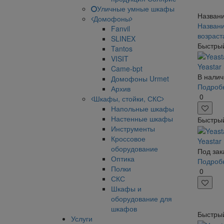
Уличные умные шкафы
Названи
Домофоны
Названи
Fanvil
возрас
SLINEX
Быстры
Tantos
VISIT
Yeastar
Came-bpt
В налич
Домофоны Urmet
Подроб
Архив
0
Шкафы, стойки, СКС
Напольные шкафы
Настенные шкафы
Быстры
Инструменты
Кроссовое
Yeastar
оборудование
Под зак
Оптика
Подроб
Полки
0
СКС
Шкафы и
оборудование для
шкафов
Быстры
Услуги