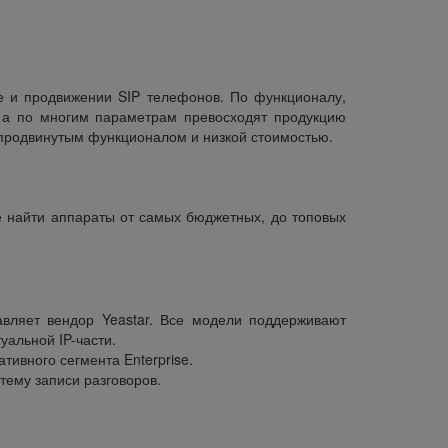
е и продвижении SIP телефонов. По функционалу,
, а по многим параметрам превосходят продукцию
 продвинутым функционалом и низкой стоимостью.
е найти аппараты от самых бюджетных, до топовых
вляет вендор Yeastar. Все модели поддерживают
альной IP-части.
ивного сегмента Enterprise.
ему записи разговоров.