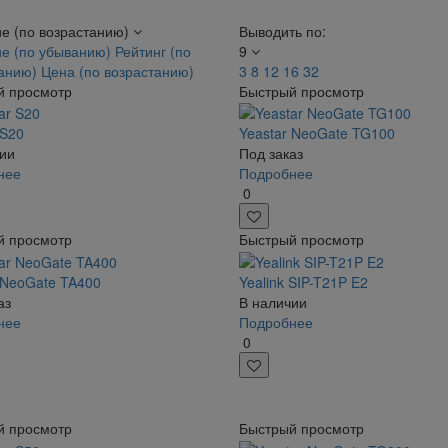
е (по возрастанию)
Выводить по:
е (по убыванию)
Рейтинг (по
9
танию)
Цена (по возрастанию)
3
8
12
16
32
й просмотр
Быстрый просмотр
 S20
Yeastar NeoGate TG100
ии
Под заказ
нее
Подробнее
0
й просмотр
Быстрый просмотр
 NeoGate TA400
Yealink SIP-T21P E2
аз
В наличии
нее
Подробнее
0
й просмотр
Быстрый просмотр