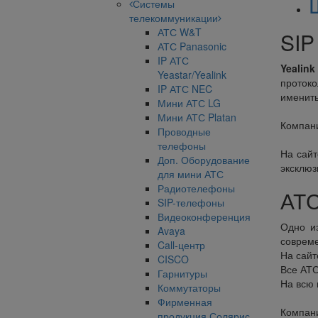
Системы
телекоммуникации
АТС W&T
SIP
АТС Panasonic
IP АТС
Yealink
Yeastar/Yealink
протоко
IP АТС NEC
имениты
Мини АТС LG
Мини АТС Platan
Компан
Проводные
телефоны
На сайт
Доп. Оборудование
эксклюз
для мини АТС
Радиотелефоны
АТС
SIP-телефоны
Видеоконференция
Одно и
Avaya
совреме
Call-центр
На сайт
CISCO
Все АТС
Гарнитуры
На всю 
Коммутаторы
Фирменная
Компан
продукция Солярис