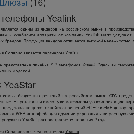
Шлюзы
(16)
 телефоны Yealink
является одним из лидеров на российском рынке в производств
лам и юзабилити аппараты от компании Yealink мало уступают
х брэндов. Продукция вендора отличается высокой надежностью,
ия Солярис является партнером
Yealink
.
е представлена линейка SIP телефонов
Yealink
. Здесь вы сможет
ивных моделей.
 YeaStar
з самых бюджетных решений на российском рынке АТС предста
нные IP протоколы и имеют уже максимальную комплектацию вирту
е представлена целая линейка от решений SOHO и SMB до корпорат
 имеют WEB-интерфейс для администрирования и встроенную сист
продукцию YeaStar распространяется гарантия 2 года.
ия Солярис является партнером
Yeastar
.