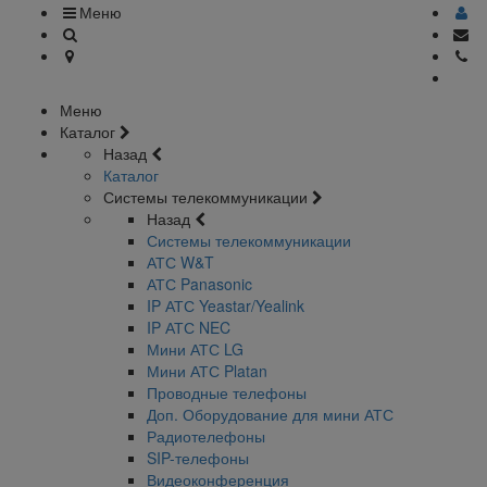
Меню
Меню
Каталог
Назад
Каталог
Системы телекоммуникации
Назад
Системы телекоммуникации
АТС W&T
АТС Panasonic
IP АТС Yeastar/Yealink
IP АТС NEC
Мини АТС LG
Мини АТС Platan
Проводные телефоны
Доп. Оборудование для мини АТС
Радиотелефоны
SIP-телефоны
Видеоконференция