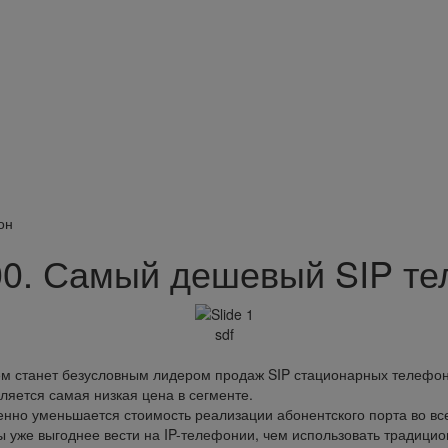
он
00. Самый дешевый SIP т
sdf
ем станет безусловным лидером продаж SIP стационарных телефон
ется самая низкая цена в сегменте.
венно уменьшается стоимость реализации абонентского порта во 
ы уже выгоднее вести на IP-телефонии, чем использовать традици