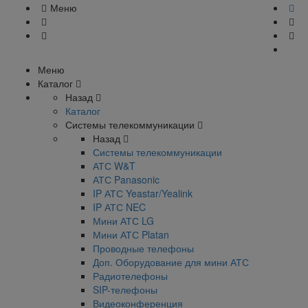
Меню
Меню
Каталог
Назад
Каталог
Системы телекоммуникации
Назад
Системы телекоммуникации
АТС W&T
АТС Panasonic
IP АТС Yeastar/Yealink
IP АТС NEC
Мини АТС LG
Мини АТС Platan
Проводные телефоны
Доп. Оборудование для мини АТС
Радиотелефоны
SIP-телефоны
Видеоконференция